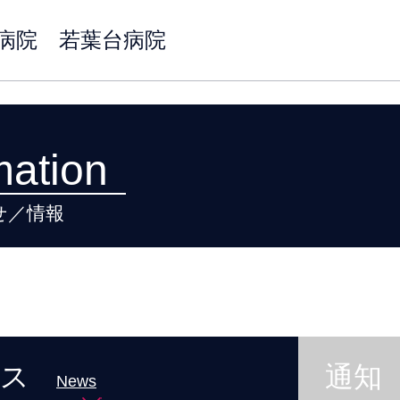
物病院 若葉台病院
mation
せ／情報
ース
通知
News