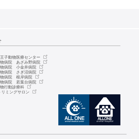
介
八王子
動物医療センター
E動物病院
あざみ野病院
E動物病院
小金井病院
E動物病院
さぎ沼病院
E動物病院
根岸病院
E動物病院
若葉台病院
物行動診療科
 トリミングサロン