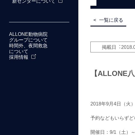
新センターについて
一覧に戻る
ALLONE動物病院
グループについて
時間外、夜間救急
掲載日︓
2018.
について
採用情報
【ALLON
2018年9月4日（
予約などもいらずど
開催日：9/1（土）～